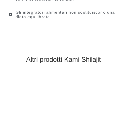
Gli integratori alimentari non sostituiscono una
dieta equilibrata.
Cosa dicono i nostri clienti:
Altri prodotti Kami Shilajit
Set di capsule di resina kami shilajit
Hannah Nagel
Valutazione: 5/5
Posso raccomandare
Notevolmente in forma dopo solo 1 dose. La testa non è p
Mar 30 Set 2025 06:32:45 GMT+0000 (Tempo Universale
Set di capsule di resina kami shilajit
Hans Alfred
Valutazione: 5/5
Il prodotto super restituisce la forza e la