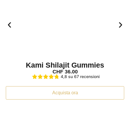
Un prodotto super restituisce forza e sonno ristoratore
Mon Aug 11 2025 17:50:02 GMT+0000 (Tempo Universale
Set di capsule di resina kami shilajit
Franziska
Valutazione: 5/5
Ho notato un miglioramento della mia pelle dopo solo du
Ho notato un miglioramento della mia pelle dopo solo du
Mon Jul 21 2025 18:57:21 GMT+0000 (Tempo Universale 
Set di capsule di resina kami shilajit
Kami Shilajit Gummies
Stephanie
CHF
36.00
Valutazione: 5/5
4,8 su 67 recensioni
Mi sento molto meglio
Mi sento molto meglio. Ho meno mal di testa e dolori art
Acquista ora
Thu Jul 03 2025 17:27:38 GMT+0000 (Tempo Universale 
Set di capsule di resina kami shilajit
Tomislava Cerni
Valutazione: 5/5
La magia degli integratori alimentari