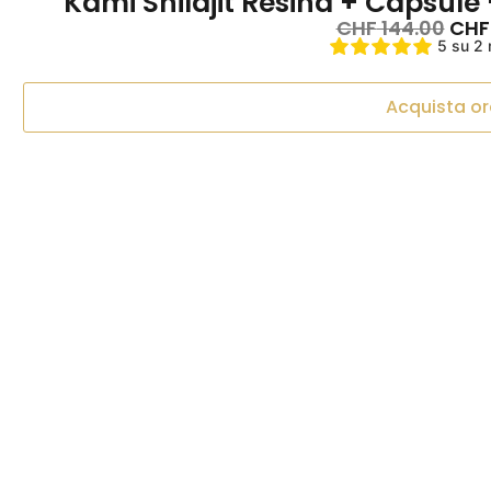
Kami Shilajit Resina + Capsul
CHF
144.00
CHF
5 su 2 
Acquista or