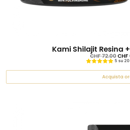
Kami Shilajit Resina +
CHF
72.00
CHF
5 su 20
Acquista or