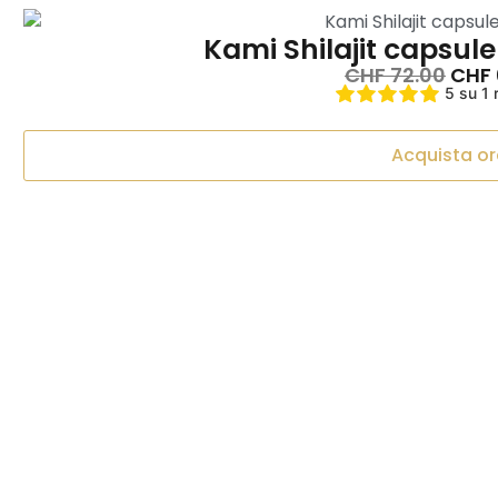
Kami Shilajit capsule
CHF
72.00
CHF
5 su 1 
Acquista or