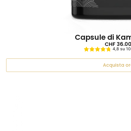
Capsule di Kami
CHF
36.0
4,8 su 10
Acquista or