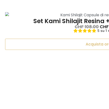
Set Kami Shilajit Resina
CHF
108.00
CHF
5 su 1 
Acquista or