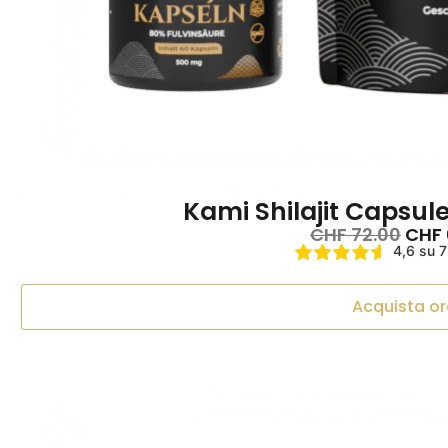
Kami Shilajit Capsu
CHF
72.00
CHF
4,6 su 7
Acquista or