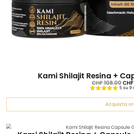
Kami Shilajit Resina + C
CHF
108.00
CHF
5 su 9 
Acquista or