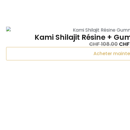
Kami Shilajit Résine + Gu
CHF
108.00
CHF
Acheter maint