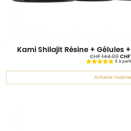
Kami Shilajit Résine + Gélules
CHF
144.00
CHF
5 à part
Acheter maint