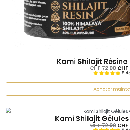
Kami Shilajit Résine
CHF
72.00
CHF
5 de
Acheter maint
Kami Shilajit Gélules
CHF
72.00
CHF
5 de