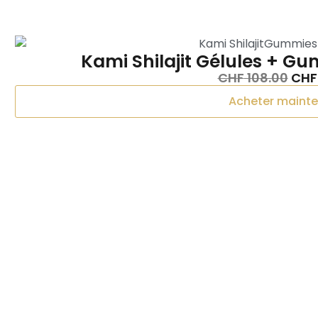
Kami Shilajit Gélules + G
CHF
108.00
CHF
Acheter maint