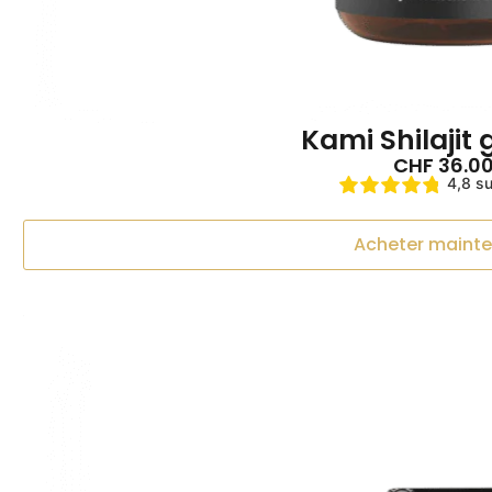
Kami Shilajit 
CHF
36.0
4,8 su
Acheter maint