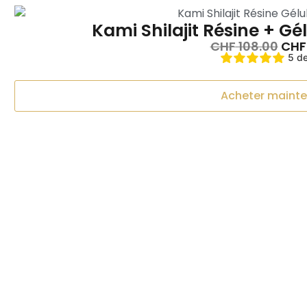
Kami Shilajit Résine + Gé
CHF
108.00
CHF
5 de
Acheter maint