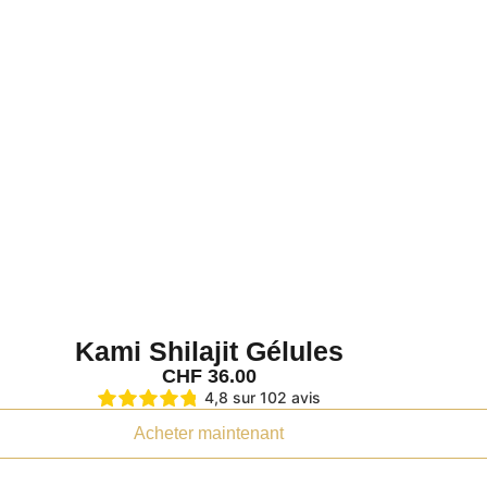
ersel coordonné)
s sont délicieux.
sel coordonné)
Kami Shilajit Gélules
CHF
36.00
4,8 sur 102 avis
Acheter maintenant