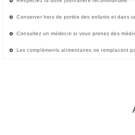
Respectez la dose journalière recommandée.
Conserver hors de portée des enfants et dans un 
Consultez un médecin si vous prenez des médic
Les compléments alimentaires ne remplacent pa
Ce que disent nos clients :
Kami Shilajit Gummies
Jolanda
Note : 5/5
femme
Je l'utilise depuis un certain temps déjà. J'en suis t