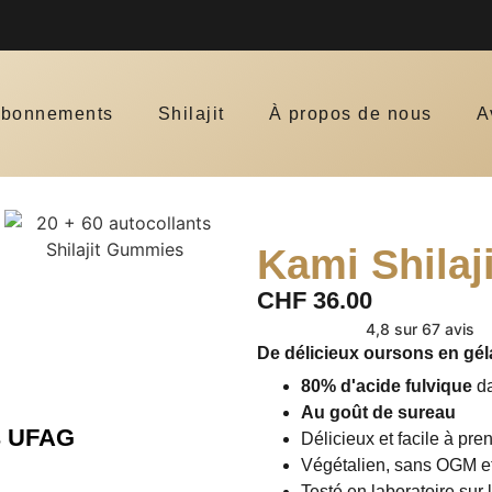
Qu
bonnements
Shilajit
À propos de nous
A
Kami Shila
CHF
36.00
4,8 sur 67 avis
De délicieux oursons en géla
80% d'acide fulvique
da
Au goût de sureau
es UFAG
Délicieux et facile à pre
Végétalien, sans OGM e
Testé en laboratoire sur