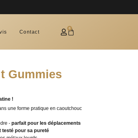
alité testée en laboratoire
0
vis
Contact
jit Gummies
tine !
ns une forme pratique en caoutchouc
ndre -
parfait pour les déplacements
t
testé pour sa pureté
 les métaux lourds