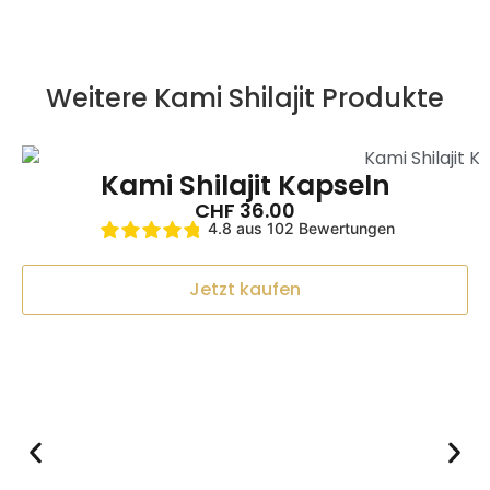
Das sagen unsere Kunden:
Weitere Kami Shilajit Produkte
Kami Shilajit Gummies
Jolanda
Rating: 5/5
Kami Shilajit Kapseln
Frau
CHF
36.00
Ich nehme es schon länger. Ich bin super zufrieden. Mir g
4.8 aus 102 Bewertungen
Wed Apr 29 2026 09:38:25 GMT+0000 (Coordinated Univ
Kami Shilajit Gummies
Jetzt kaufen
Marc Annaheim
Rating: 5/5
Positiver Effekt
Meine Frau nimmt seit einigen Wochen die Gummies und ist
Tue Jun 17 2025 17:13:19 GMT+0000 (Coordinated Univer
Kami Shilajit Gummies
Ernst Thalmann
Rating: 5/5