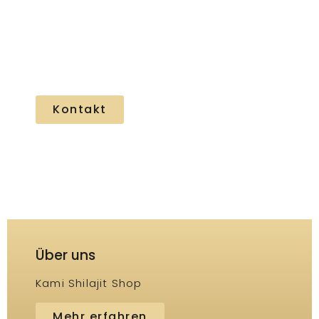
Kundensupport
Haben Sie Fragen zu unseren Produkten?
Wir helfen Ihnen gerne weiter.
Kontakt
Über uns
Kami Shilajit Shop
Mehr erfahren