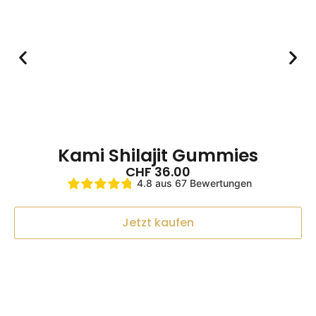
Keine Telefon Nr. vorhanden.
Thu Mar 26 2026 18:00:35 GMT+0000 (Coordinated Unive
Kami Shilajit Kapseln + Gummies Set
Franziska
Rating: 5/5
Ich war überrascht wie schnell sie geliefert wurden
Ich war überrascht wie schnell sie geliefert wurden. Ic
Tue Jul 22 2025 20:02:57 GMT+0000 (Coordinated Unive
Kami Shilajit Kapseln + Gummies Set
Kami Shilajit Gummies
Toni
CHF
36.00
Rating: 4/5
4.8 aus 67 Bewertungen
4
4 sterne
Jetzt kaufen
Thu Jul 03 2025 17:16:39 GMT+0000 (Coordinated Univer
Kami Shilajit Kapseln + Gummies Set
Angelika Bless
Rating: 4/5
Shilajit Gummis
Schecken sehr gut!!!!!!