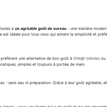
turels à
un agréable goût de sureau
- une manière moderne 
e est idéale pour tous ceux qui aiment la simplicité et pré
Shilajit Gélules
 préfèrent une alternative de bon goût à
ou
atiques, simples et toujours à portée de main.
- sans eau ni préparation. Grâce à leur goût agréable, ell
e jamais - sous une forme qui a du goût et qui est amusante