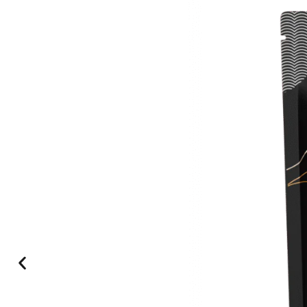
Kami Shilajit Gélules + Set de Gummies
Kurt J
Note : 4/5
Livraison rapide. Mais facture en retard
Aucun numéro de téléphone disponible.
Jeudi 26 mars 2026, 18 h 00 min 35 s GMT+0000 (tem
Kami Shilajit Gélules + Set de Gummies
Franziska
Note : 5/5
J'ai été surprise par la rapidité de la livraison
J'ai été surprise de la rapidité de la livraison. Je ne 
Tue Jul 22 2025 20:02:57 GMT+0000 (Temps universe
Kami Shilajit Gélules + Set de Gummies
Toni
Note : 4/5
4
4 étoiles
Thu Jul 03 2025 17:16:39 GMT+0000 (Temps universel
Kami Shilajit Gélules + Set de Gummies