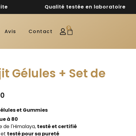
ite
Qualité testée en laboratoire
0
Avis
Contact
it Gélules + Set de
00
Gélules et Gummies
ue à 80
 de l'Himalaya,
testé et certifié
 et
testé pour sa pureté