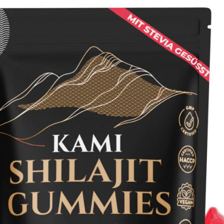
ps universel coordonné)
les utilise que depuis quelques jours, je ne peux pas encore 
l coordonné)
 coordonné)