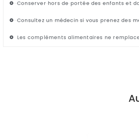
Conserver hors de portée des enfants et dan
Consultez un médecin si vous prenez des m
Les compléments alimentaires ne remplacen
Ce que disent nos clients :
Kami Shilajit Gélules + Set de Gummies
Au
Andrea Meyer
Note : 5/5
Prima
Mon impression est que Shilajit me fait du bien, je me s
Fri Sep 12 2025 06:06:17 GMT+0000 (Temps universel