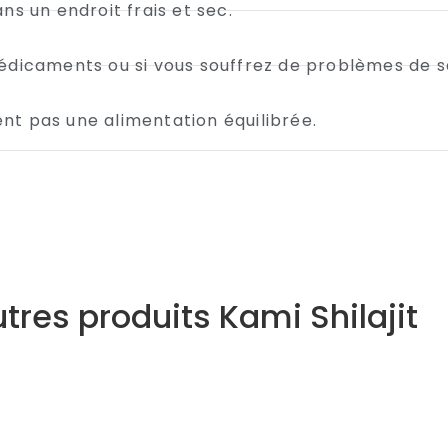
s un endroit frais et sec.
édicaments ou si vous souffrez de problèmes de s
t pas une alimentation équilibrée.
tres produits Kami Shilajit
ens plus alerte, plus concentré, je dors bien.
 coordonné)