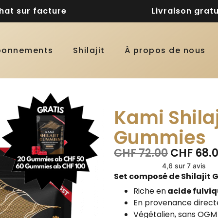
hat sur facture
Livraison gratu
bonnements
Shilajit
À propos de nous
Kami Shilaj
Gummies
CHF
72.00
CHF
68.
4,6 sur 7 avis
Set composé de Shilajit 
Riche en
acide fulviq
En provenance directe
Végétalien, sans OGM